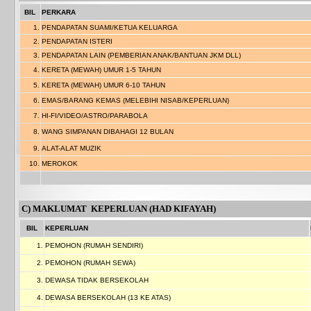
BIL
PERKARA
1.
PENDAPATAN SUAMI/KETUA KELUARGA
2.
PENDAPATAN ISTERI
3.
PENDAPATAN LAIN (PEMBERIAN ANAK/BANTUAN JKM DLL)
4.
KERETA (MEWAH) UMUR 1-5 TAHUN
5.
KERETA (MEWAH) UMUR 6-10 TAHUN
6.
EMAS/BARANG KEMAS (MELEBIHI NISAB/KEPERLUAN)
7.
HI-FI/VIDEO/ASTRO/PARABOLA
8.
WANG SIMPANAN DIBAHAGI 12 BULAN
9.
ALAT-ALAT MUZIK
10.
MEROKOK
C) MAKLUMAT KEPERLUAN (HAD KIFAYAH)
BIL
KEPERLUAN
1.
PEMOHON (RUMAH SENDIRI)
2.
PEMOHON (RUMAH SEWA)
3.
DEWASA TIDAK BERSEKOLAH
4.
DEWASA BERSEKOLAH (13 KE ATAS)